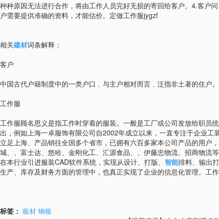
种种原因无法进行合作，将由工作人员完好无损的寄回给客户。4.客户
户需要提供准确的资料，才能估价。定做工作服jygzf
相关
建材
词条解释：
客户
中国古代户籍制度中的一类户口﹐与主户相对而言﹐泛指非土著的住户。
工作服
工作服顾名思义是指工作时穿着的服装。一般是工厂或公司发放给职员统
出，例如上海一卓服饰有限公司自2002年成立以来，一直专注于企业
立足上海、产品销往全国多个省市，已拥有六百多家本公司产品的用户，
城、、富士达、悠哈、金刚化工、汇源食品、、伊藤忠物流、招商物流等等
在本行业引进服装CAD软件系统，实现从设计、打版、
智能
排料、输出打
生产、库存及财务方面的管理中，也真正实现了企业的信息化管理。工作
标签：
板材
钢板