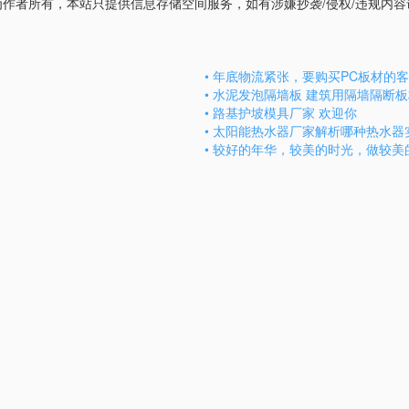
者所有，本站只提供信息存储空间服务，如有涉嫌抄袭/侵权/违规内容请联系
• 年底物流紧张，要购买PC板材的
• 水泥发泡隔墙板 建筑用隔墙隔断
• 路基护坡模具厂家 欢迎你
• 太阳能热水器厂家解析哪种热水器
• 较好的年华，较美的时光，做较美