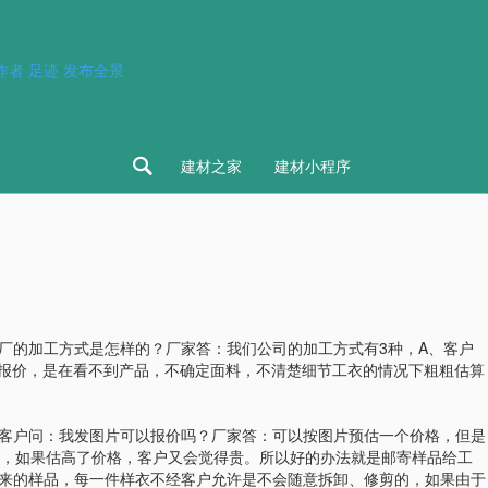
作者
足迹
发布全景

建材之家
建材小程序
厂的加工方式是怎样的？厂家答：我们公司的加工方式有3种，A、客户
图报价，是在看不到产品，不确定面料，不清楚细节工衣的情况下粗粗估算
2.客户问：我发图片可以报价吗？厂家答：可以按图片预估一个价格，但是
，如果估高了价格，客户又会觉得贵。所以好的办法就是邮寄样品给工
寄来的样品，每一件样衣不经客户允许是不会随意拆卸、修剪的，如果由于