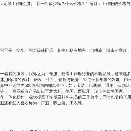
问：定做工作服定制工装一件多少钱？什么价格？厂家答：工作服的价格
它不是一个统一的阶级或阶层﹐其中包括有地主﹑自耕农﹑城市小商贩﹑
一着装的服装，我称之为工作服。随着工作服行业的不断发展，越来越多
工装制服领域的设计、研发、生产、销售与服务，经过十多年来的发展，由
其中不乏世界500强和国内知名企业，如：宝洁、巴斯夫、通用、沃尔
，一卓不断有产品出口至意大利、德国、西班牙、瑞士等欧美国家。一卓于2
印一体化操作，极大提高了制版及排料人员的工作效率，同时也节约了用工
服还有些人喜欢称为：厂服、职业装、工衣等。