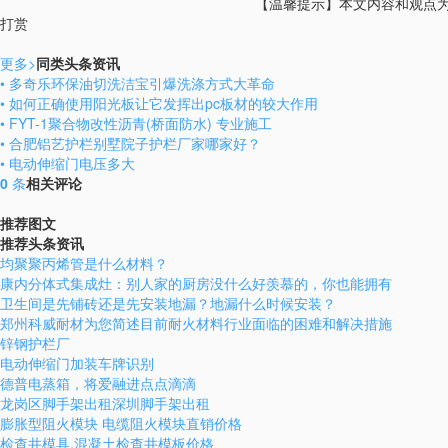
【温馨提示】本文内容和观点为作
打赏
更多
>
同类头条资讯
• 多奇乐环保油切洗洁宝引爆洗涤方式大革命
• 如何正确使用阳光板让它发挥出pc板材的较大作用
• FYT-1聚合物改性沥青(桥面防水) 专业施工
• 合肥铝艺护栏别墅院子护栏厂家哪家好？
• 电动伸缩门电压多大
0
条
相关评论
推荐图文
推荐头条资讯
均聚聚丙烯管是什么材料？
康内分体式集成灶：别人家的厨房没什么好羡慕的，你也能拥有
卫生间是先铺砖还是先安装地漏？地漏什么时候安装？
郑州科威耐材为您简述目前耐火材料行业面临的困难和解决措施
锌钢护栏厂
电动伸缩门加装车牌识别
德普电蒸箱，将爱融进点点滴滴
龙岗区脚手架出租深圳脚手架出租
膨胀型阻火模块 电缆阻火模块直销价格
检查井模具,混凝土检查井模板价格