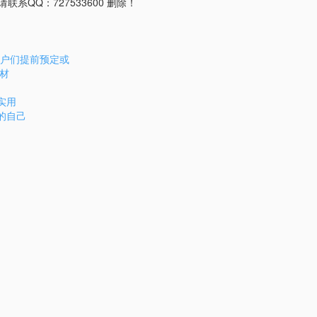
QQ：727533600 删除！
客户们提前预定或
板材
实用
的自己