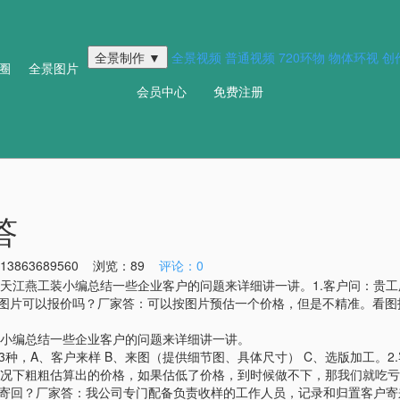
全景制作 ▼
全景视频
普通视频
720环物
物体环视
创
圈
全景图片
会员中心
免费注册
答
863689560 浏览：
89
评论：0
天江燕工装小编总结一些企业客户的问题来详细讲一讲。1.客户问：贵工
我发图片可以报价吗？厂家答：可以按图片预估一个价格，但是不精准。看
小编总结一些企业客户的问题来详细讲一讲。
3种，A、客户来样 B、来图（提供细节图、具体尺寸） C、选版加工。
况下粗粗估算出的价格，如果估低了价格，到时候做不下，那我们就吃亏
我寄回？厂家答：我公司专门配备负责收样的工作人员，记录和归置客户