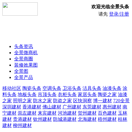
欢迎光临全景头条
请先
登录/注册
头条资讯
全景微商机
全景商圈
装修效果图
全景图
全景产品
移动社区
陶瓷头条
空调头条
卫浴头条
洁具头条
油漆头条
涂
料头条
地板头条
吊顶头条
衣柜头条
家居头条
陶瓷之家
油漆
之家
照明之家
防水之家
防盗之家
区快洞察
博一建材
720全景
深圳建材
香港建材
佛山建材
广州建材
东莞建材
惠州建材
南
宁建材
崇左建材
来宾建材
河池建材
贺州建材
百色建材
玉林
建材
贵港建材
钦州建材
防城港建材
北海建材
梧州建材
桂林
建材
柳州建材