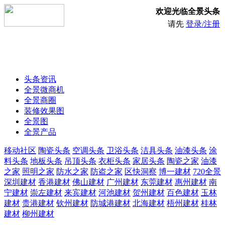
欢迎光临全景头条
请先
登录/注册
头条资讯
全景微商机
全景商圈
装修效果图
全景图
全景产品
移动社区
陶瓷头条
空调头条
卫浴头条
洁具头条
油漆头条
涂
料头条
地板头条
吊顶头条
衣柜头条
家居头条
陶瓷之家
油漆
之家
照明之家
防水之家
防盗之家
区快洞察
博一建材
720全景
深圳建材
香港建材
佛山建材
广州建材
东莞建材
惠州建材
南
宁建材
崇左建材
来宾建材
河池建材
贺州建材
百色建材
玉林
建材
贵港建材
钦州建材
防城港建材
北海建材
梧州建材
桂林
建材
柳州建材