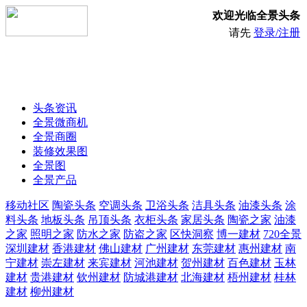
欢迎光临全景头条
请先
登录/注册
头条资讯
全景微商机
全景商圈
装修效果图
全景图
全景产品
移动社区
陶瓷头条
空调头条
卫浴头条
洁具头条
油漆头条
涂
料头条
地板头条
吊顶头条
衣柜头条
家居头条
陶瓷之家
油漆
之家
照明之家
防水之家
防盗之家
区快洞察
博一建材
720全景
深圳建材
香港建材
佛山建材
广州建材
东莞建材
惠州建材
南
宁建材
崇左建材
来宾建材
河池建材
贺州建材
百色建材
玉林
建材
贵港建材
钦州建材
防城港建材
北海建材
梧州建材
桂林
建材
柳州建材