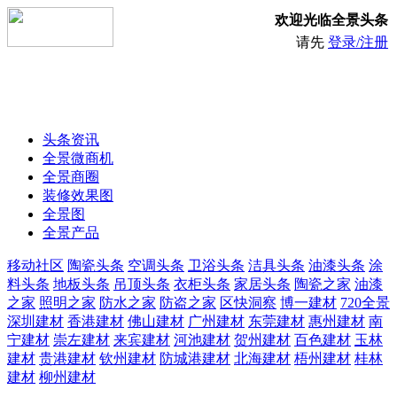
欢迎光临全景头条
请先
登录/注册
头条资讯
全景微商机
全景商圈
装修效果图
全景图
全景产品
移动社区
陶瓷头条
空调头条
卫浴头条
洁具头条
油漆头条
涂
料头条
地板头条
吊顶头条
衣柜头条
家居头条
陶瓷之家
油漆
之家
照明之家
防水之家
防盗之家
区快洞察
博一建材
720全景
深圳建材
香港建材
佛山建材
广州建材
东莞建材
惠州建材
南
宁建材
崇左建材
来宾建材
河池建材
贺州建材
百色建材
玉林
建材
贵港建材
钦州建材
防城港建材
北海建材
梧州建材
桂林
建材
柳州建材