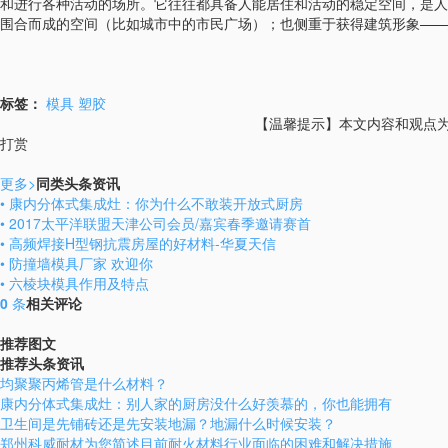
和进行各种活动的场所。它往往都具备人能居住和活动的稳定空间，是人
围合而成的空间（比如城市中的市民广场）；也侧重于获得建筑形象——
标签：
模具
塑胶
【温馨提示】本文内容和观点为作
打赏
更多
>
同类头条资讯
• 康内分体式集成灶：你为什么不敢装开放式厨房
• 2017太平洋联盟天津公司会员/嘉宾春季邀请赛首
• 高频焊接H型钢抗震房屋的好材料-华夏天信
• 防撞墙模具厂家 欢迎你
• 六棱块模具作用及特点
0
条
相关评论
推荐图文
推荐头条资讯
均聚聚丙烯管是什么材料？
康内分体式集成灶：别人家的厨房没什么好羡慕的，你也能拥有
卫生间是先铺砖还是先安装地漏？地漏什么时候安装？
郑州科威耐材为您简述目前耐火材料行业面临的困难和解决措施