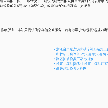
造自然的主体。一般情况下，建筑的建造目的既侧重于得到人可以活动的空
建筑物的外部形象（如纪念碑）或建筑物的内部形象（如教堂）。
者所有，本站只提供信息存储空间服务，如有涉嫌抄袭/侵权/违规内容请联系
• 浙江台州罐底沥青砂冷补垫层施工
• 断桥铝门窗设备 双头锯 单头锯 角
• 路基护坡模具厂家 欢迎你
• 检查井模具|混凝土检查井模具厂家
• 高铁遮板模具大样图