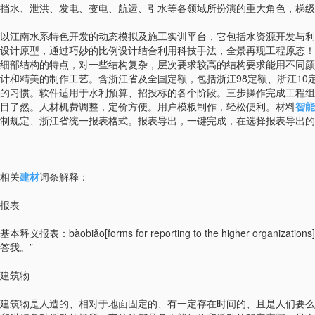
挡水、泄洪、发电、变电、航运、引水等各领域所扮演的重大角色，梯级
以江南水系特色开发的动态模拟及施工实训平台，它包括水资源开发与利
设计原型，通过巧妙的比例设计结合利用科技手法，全景再现工程原态！
细部结构的特点，对一些结构复杂，层次要求较高的结构要求能用不同颜
计和精美的制作工艺。含浙江省及全国定额，包括浙江98定额、浙江10
的习惯。软件适用于水利预算、招投标的各个阶段。三步操作完成工程组
目了然。人材机费调整，定价方便。用户模板制作，轻松便利。材料
智能
制规定、浙江省统一报表格式。报表导出，一键完成，在选择报表导出的同
相关
建材
词条解释：
报表
基本释义报表：bàobiǎo[forms for reporting to the h
答我。”
建筑物
建筑物是人造的、相对于地面固定的、有一定存在时间的、且是人们要么