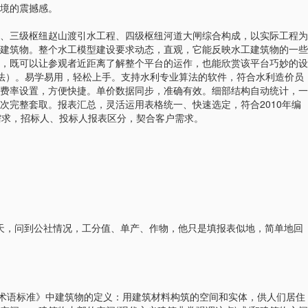
境的震撼感。
、三级枢纽赵山渡引水工程、四级枢纽河道大闸综合构成，以实际工程为
建筑物。整个水工模型建设要求动态，直观，它能反映水工建筑物的一些
，既可以让参观者近距离了解整个平台的运作，也能欣赏该平台巧妙的设
做法）。易学易用，轻松上手。支持水利专业算法的软件，符合水利造价员
费率设置，方便快捷。单价数据同步，准确有效。细部结构自动统计，一
次完整套取。报表汇总，灵活运用表格统一、快速选定，符合2010年编
需求，招标人、投标人报表区分，契合客户需求。
第3期：“我主动跟他聊天，问到公社情况，工分值、单产、作物，他只是填报表似地，简单地回
计术语标准》中建筑物的定义：用建筑材料构筑的空间和实体，供人们居住