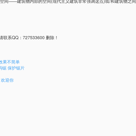
间——建筑物内部的空间(现代主义建筑非常强调这点)或/和建筑物之间
QQ：727533600 删除！
效果不简单
码锯 保护锯片
 欢迎你