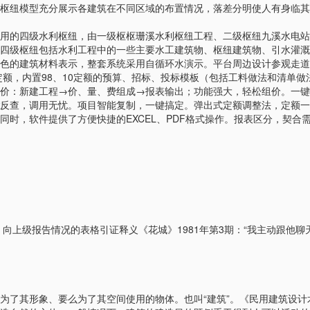
枢纽模型充分展示各建筑在不同区域的布置情况，落差分明使人有身临其
用的四级水利枢纽，由一级枢枢珊溪水利枢纽工程、二级枢纽九溪水电站
四级枢纽包括水利工程中的一些主要水工建筑物、枢纽建筑物、引水灌溉
色的建筑材料表示，整套系统采用自循环水演示。平台周边设计参观走道
定额，内置98、10定额的预算、招标、投标模板（包括工料做法和清单
价：新建工程→价、量、费组成→报表输出；功能强大，轻松组价。一键
反查，调用无忧。项目智能复制，一键搞定。弹出式定额调整法，定额一
时，软件提供了方便快捷的EXCEL、PDF格式操作。报表区分，契合
igher organizations] 向上级报告情况的表格引证释义《花城》1981年
为了其形象、要么为了其空间使用的物体。也叫“建筑”。《民用建筑设