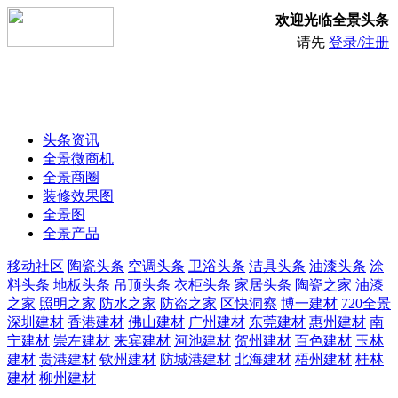
欢迎光临全景头条
请先
登录/注册
头条资讯
全景微商机
全景商圈
装修效果图
全景图
全景产品
移动社区
陶瓷头条
空调头条
卫浴头条
洁具头条
油漆头条
涂
料头条
地板头条
吊顶头条
衣柜头条
家居头条
陶瓷之家
油漆
之家
照明之家
防水之家
防盗之家
区快洞察
博一建材
720全景
深圳建材
香港建材
佛山建材
广州建材
东莞建材
惠州建材
南
宁建材
崇左建材
来宾建材
河池建材
贺州建材
百色建材
玉林
建材
贵港建材
钦州建材
防城港建材
北海建材
梧州建材
桂林
建材
柳州建材