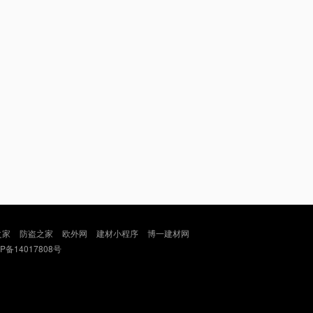
之家
防盗之家
欧外网
建材小程序
博一建材网
P备14017808号