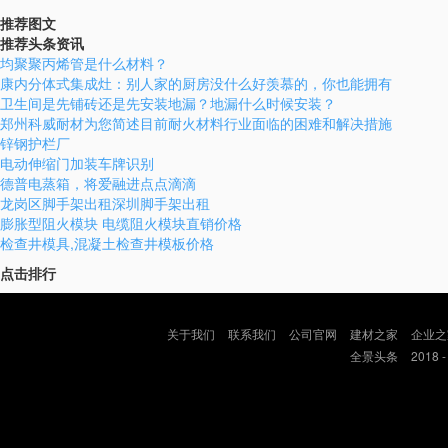
推荐图文
推荐头条资讯
均聚聚丙烯管是什么材料？
康内分体式集成灶：别人家的厨房没什么好羡慕的，你也能拥有
卫生间是先铺砖还是先安装地漏？地漏什么时候安装？
郑州科威耐材为您简述目前耐火材料行业面临的困难和解决措施
锌钢护栏厂
电动伸缩门加装车牌识别
德普电蒸箱，将爱融进点点滴滴
龙岗区脚手架出租深圳脚手架出租
膨胀型阻火模块 电缆阻火模块直销价格
检查井模具,混凝土检查井模板价格
点击排行
关于我们
联系我们
公司官网
建材之家
企业之
全景头条
2018 -