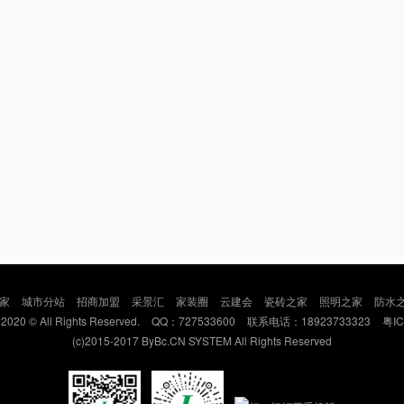
家
城市分站
招商加盟
采景汇
家装圈
云建会
瓷砖之家
照明之家
防水
 2020 © All Rights Reserved.
QQ：727533600
联系电话：18923733323
粤IC
(c)2015-2017 ByBc.CN SYSTEM All Rights Reserved