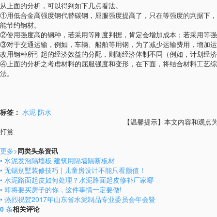
从上面的分析，可以得到如下几点看法。
①用低合金高强度钢代替碳钢，屈服强度提高了，只在等强度的判据下，
能节约钢材。
②使用强度高的钢种，若采用等刚度判据，肯定会增加成本；若采用等强
③对于交通运输，例如，车辆、船舶等用钢，为了减少运输费用，增加运
改用钢种所引起的经济效益的分配，则随经济体制不同（例如，计划经济
④上面的分析之考虑材料的屈服强度和变形，在下面，将结合材料工艺综
法。
标签：
水泥
防水
【温馨提示】本文内容和观点为作
打赏
更多
>
同类头条资讯
• 水泥发泡隔墙板 建筑用隔墙隔断板材
• 无锡别墅装修技巧 | 儿童房设计不能只看颜值！
• 水泥路面起皮如何处理？水泥路面起皮修补厂家哪
• 即将要买房子的你，这件事情一定要做!
• 热烈祝贺2017年山东省水泥制品专业委员会年会暨
0
条
相关评论