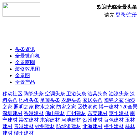
欢迎光临全景头条
请先
登录/注册
头条资讯
全景微商机
全景商圈
装修效果图
全景图
全景产品
移动社区
陶瓷头条
空调头条
卫浴头条
洁具头条
油漆头条
涂
料头条
地板头条
吊顶头条
衣柜头条
家居头条
陶瓷之家
油漆
之家
照明之家
防水之家
防盗之家
区快洞察
博一建材
720全景
深圳建材
香港建材
佛山建材
广州建材
东莞建材
惠州建材
南
宁建材
崇左建材
来宾建材
河池建材
贺州建材
百色建材
玉林
建材
贵港建材
钦州建材
防城港建材
北海建材
梧州建材
桂林
建材
柳州建材