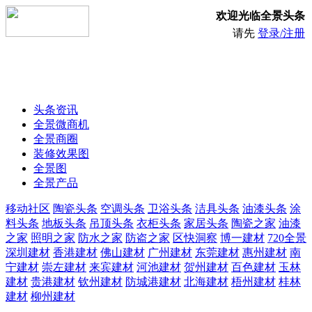
欢迎光临全景头条
请先
登录/注册
头条资讯
全景微商机
全景商圈
装修效果图
全景图
全景产品
移动社区
陶瓷头条
空调头条
卫浴头条
洁具头条
油漆头条
涂
料头条
地板头条
吊顶头条
衣柜头条
家居头条
陶瓷之家
油漆
之家
照明之家
防水之家
防盗之家
区快洞察
博一建材
720全景
深圳建材
香港建材
佛山建材
广州建材
东莞建材
惠州建材
南
宁建材
崇左建材
来宾建材
河池建材
贺州建材
百色建材
玉林
建材
贵港建材
钦州建材
防城港建材
北海建材
梧州建材
桂林
建材
柳州建材