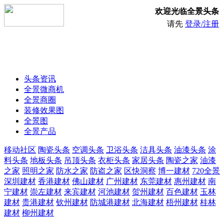
欢迎光临全景头条
请先
登录/注册
头条资讯
全景微商机
全景商圈
装修效果图
全景图
全景产品
移动社区
陶瓷头条
空调头条
卫浴头条
洁具头条
油漆头条
涂
料头条
地板头条
吊顶头条
衣柜头条
家居头条
陶瓷之家
油漆
之家
照明之家
防水之家
防盗之家
区快洞察
博一建材
720全景
深圳建材
香港建材
佛山建材
广州建材
东莞建材
惠州建材
南
宁建材
崇左建材
来宾建材
河池建材
贺州建材
百色建材
玉林
建材
贵港建材
钦州建材
防城港建材
北海建材
梧州建材
桂林
建材
柳州建材