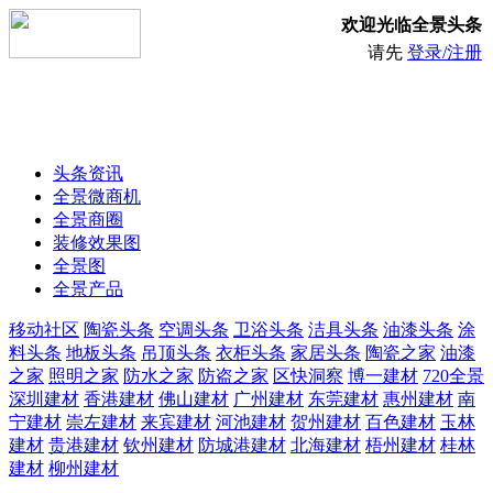
欢迎光临全景头条
请先
登录/注册
头条资讯
全景微商机
全景商圈
装修效果图
全景图
全景产品
移动社区
陶瓷头条
空调头条
卫浴头条
洁具头条
油漆头条
涂
料头条
地板头条
吊顶头条
衣柜头条
家居头条
陶瓷之家
油漆
之家
照明之家
防水之家
防盗之家
区快洞察
博一建材
720全景
深圳建材
香港建材
佛山建材
广州建材
东莞建材
惠州建材
南
宁建材
崇左建材
来宾建材
河池建材
贺州建材
百色建材
玉林
建材
贵港建材
钦州建材
防城港建材
北海建材
梧州建材
桂林
建材
柳州建材