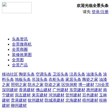
欢迎光临全景头条
请先
登录/注册
头条资讯
全景微商机
全景商圈
装修效果图
全景图
全景产品
移动社区
陶瓷头条
空调头条
卫浴头条
洁具头条
油漆头条
涂
料头条
地板头条
吊顶头条
衣柜头条
家居头条
陶瓷之家
油漆
之家
照明之家
防水之家
防盗之家
区快洞察
博一建材
720全景
深圳建材
香港建材
佛山建材
广州建材
东莞建材
惠州建材
南
宁建材
崇左建材
来宾建材
河池建材
贺州建材
百色建材
玉林
建材
贵港建材
钦州建材
防城港建材
北海建材
梧州建材
桂林
建材
柳州建材