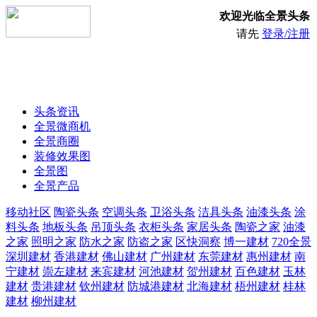
欢迎光临全景头条
请先
登录/注册
头条资讯
全景微商机
全景商圈
装修效果图
全景图
全景产品
移动社区
陶瓷头条
空调头条
卫浴头条
洁具头条
油漆头条
涂
料头条
地板头条
吊顶头条
衣柜头条
家居头条
陶瓷之家
油漆
之家
照明之家
防水之家
防盗之家
区快洞察
博一建材
720全景
深圳建材
香港建材
佛山建材
广州建材
东莞建材
惠州建材
南
宁建材
崇左建材
来宾建材
河池建材
贺州建材
百色建材
玉林
建材
贵港建材
钦州建材
防城港建材
北海建材
梧州建材
桂林
建材
柳州建材