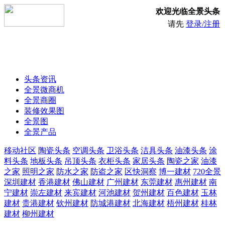
欢迎光临全景头条
请先
登录/注册
头条资讯
全景微商机
全景商圈
装修效果图
全景图
全景产品
移动社区
陶瓷头条
空调头条
卫浴头条
洁具头条
油漆头条
涂
料头条
地板头条
吊顶头条
衣柜头条
家居头条
陶瓷之家
油漆
之家
照明之家
防水之家
防盗之家
区快洞察
博一建材
720全景
深圳建材
香港建材
佛山建材
广州建材
东莞建材
惠州建材
南
宁建材
崇左建材
来宾建材
河池建材
贺州建材
百色建材
玉林
建材
贵港建材
钦州建材
防城港建材
北海建材
梧州建材
桂林
建材
柳州建材